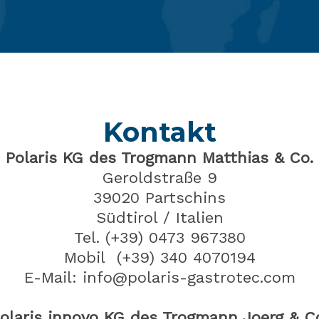
Kontakt
Polaris KG des Trogmann Matthias & Co.
Geroldstraße 9
39020
Partschins
Südtirol / Italien
Tel.
(+39) 0473 967380
Mobil (+39) 340 4070194
E-Mail: info@polaris-gastrotec.com
olaris innovo KG des Trogmann Joerg & C