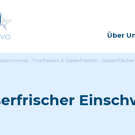
Über U
Gastronomie
Tropftassen & Gläserfrischer
Gläserfrische
serfrischer Einsch