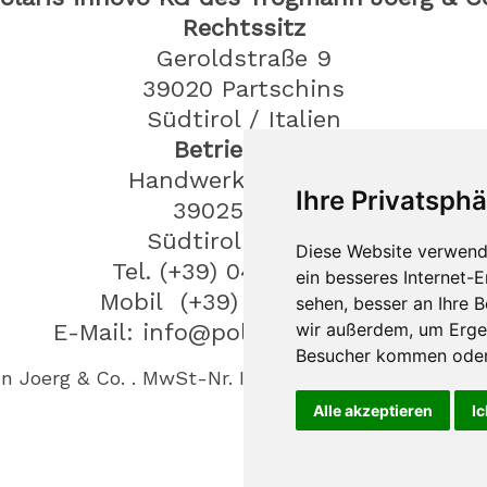
Rechtssitz
Geroldstraße 9
39020
Partschins
Südtirol / Italien
Betriebssitz
Handwerkerzone 20
Ihre Privatsphä
39025
Plaus
Südtirol / Italien
Diese Website verwend
Tel.
(+39) 0473 965900
ein besseres Internet-
Mobil (+39) 388 3031530
sehen, besser an Ihre 
E-Mail: info@polaris-innovo.com
wir außerdem, um Erge
Besucher kommen oder 
n Joerg & Co.
.
MwSt-Nr. IT03198330213
.
Credits
.
P
Alle akzeptieren
Ic