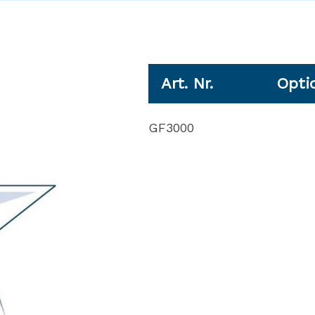
Art. Nr.
Opti
GF3000