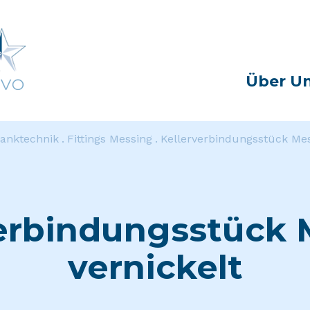
Über U
anktechnik
Fittings Messing
Kellerverbindungsstück Mes
verbindungsstück 
vernickelt