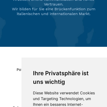
Vertrauen.
Wir bilden für Sie eine Brückenfunktion zum
italienischen und internationalen Markt.
Kontakt
Polaris KG des Trogmann Matthias & Co.
Ihre Privatsphäre ist
Geroldstraße 9
39020
Partschins
uns wichtig
Südtirol / Italien
Tel.
(+39) 0473 967380
Diese Website verwendet Cookies
Mobil (+39) 340 4070194
E-Mail: info@polaris-gastrotec.com
und Targeting Technologien, um
Ihnen ein besseres Internet-