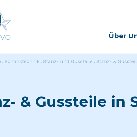
Über U
e
Schanktechnik
Stanz- und Gussteile
Stanz- & Gussteil
z- & Gussteile in 