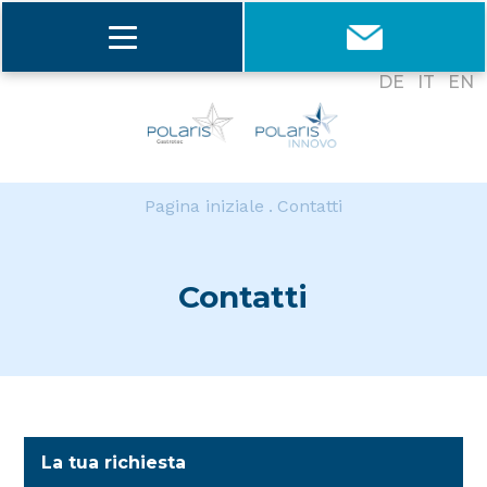
DE
IT
EN
Pagina iniziale
Contatti
Contatti
La tua richiesta