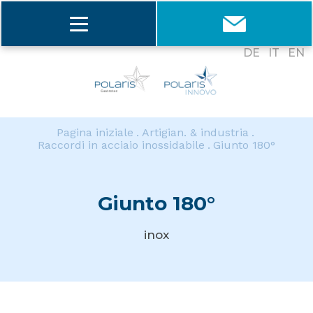
DE
IT
EN
Pagina iniziale
Artigian. & industria
Raccordi in acciaio inossidabile
Giunto 180°
Giunto 180°
inox