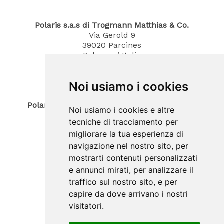
Polaris s.a.s di Trogmann Matthias & Co.
Via Gerold 9
39020
Parcines
Bolzano / Italia
Tel.
0473 967380
Mobil 340 4070194
Noi usiamo i cookies
E-Mail: info@polaris-gastrotec.com
Polaris innovo SAS di Trogmann Joerg & Co.
Noi usiamo i cookies e altre
Sede legale
tecniche di tracciamento per
Via Gerold 9
migliorare la tua esperienza di
39020
Parcines
Bolzano / Italia
navigazione nel nostro sito, per
Sede operativa
mostrarti contenuti personalizzati
Zona Artigianale 20
e annunci mirati, per analizzare il
39025
Plaus
traffico sul nostro sito, e per
Bolzano / Italia
capire da dove arrivano i nostri
Tel.
(+39) 0473 965900
Mobil (+39) 388 3031530
visitatori.
E-Mail: info@polaris-innovo.com