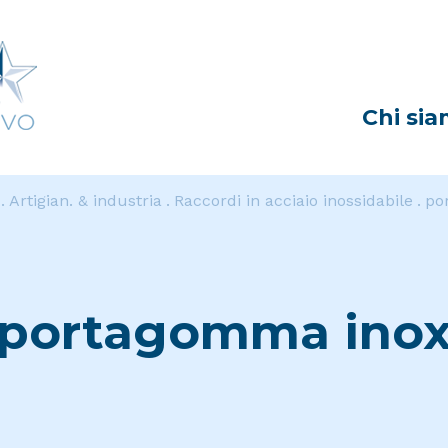
Chi si
Artigian. & industria
Raccordi in acciaio inossidabile
po
portagomma ino