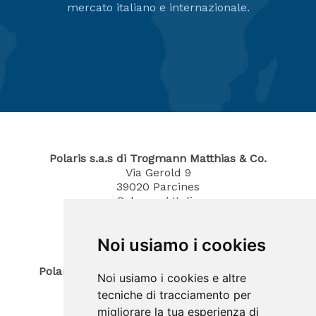
mercato italiano e internazionale.
Polaris s.a.s di Trogmann Matthias & Co.
Via Gerold 9
39020
Parcines
Bolzano / Italia
Tel.
0473 967380
Mobil 340 4070194
Noi usiamo i cookies
E-Mail: info@polaris-gastrotec.com
Polaris innovo SAS di Trogmann Joerg & Co.
Noi usiamo i cookies e altre
Sede legale
tecniche di tracciamento per
Via Gerold 9
migliorare la tua esperienza di
39020
Parcines