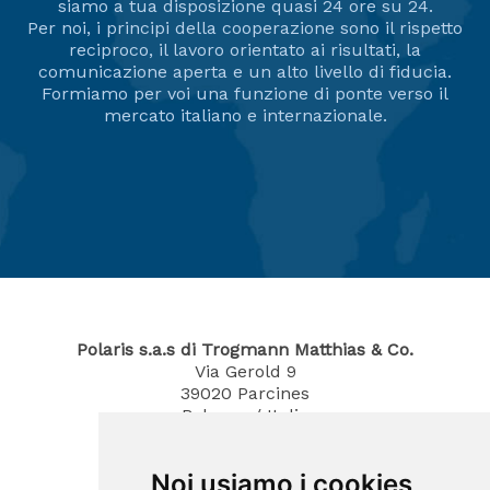
siamo a tua disposizione quasi 24 ore su 24.
Per noi, i principi della cooperazione sono il rispetto
reciproco, il lavoro orientato ai risultati, la
comunicazione aperta e un alto livello di fiducia.
Formiamo per voi una funzione di ponte verso il
mercato italiano e internazionale.
Polaris s.a.s di Trogmann Matthias & Co.
Via Gerold 9
39020
Parcines
Bolzano / Italia
Tel.
0473 967380
Mobil 340 4070194
Noi usiamo i cookies
E-Mail: info@polaris-gastrotec.com